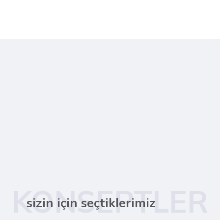
KONSEPTLER
sizin için seçtiklerimiz