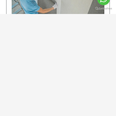
KOLAY UYGULAMA
Dikkatlice gelecek adımları izleyin: İstenilen
uzunlukta şeritler kesilir. Ölçü yüksekliğini
dikkate alın. (Talimatlar etiketin ön…
DEVAMI