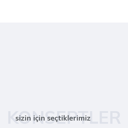
KONSEPTLER
sizin için seçtiklerimiz