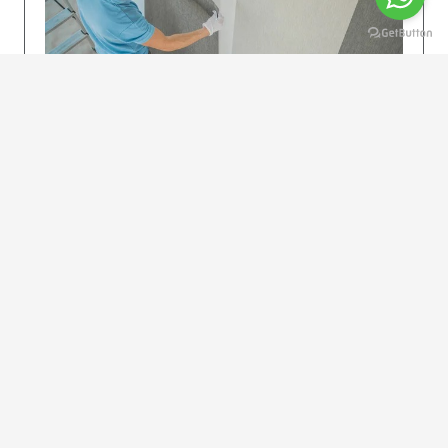
KOLAY UYGULAMA
Dikkatlice gelecek adımları izleyin: İstenilen
uzunlukta şeritler kesilir. Ölçü yüksekliğini
dikkate alın. (Talimatlar etiketin ön…
DEVAMI