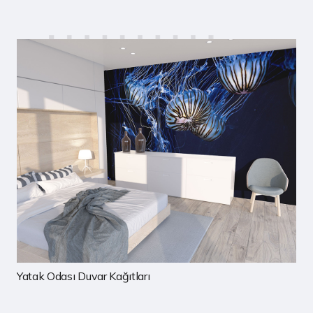
ar Kağıtları
Çocuk Odası Duv