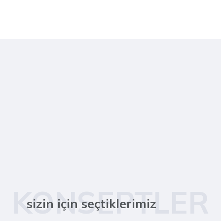
KONSEPTLER
sizin için seçtiklerimiz