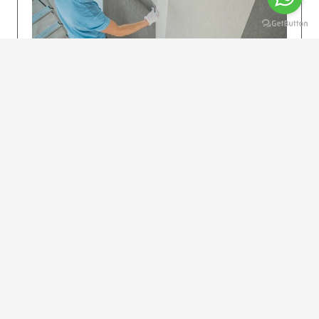
KOLAY UYGULAMA
Dikkatlice gelecek adımları izleyin: İstenilen
uzunlukta şeritler kesilir. Ölçü yüksekliğini
dikkate alın. (Talimatlar etiketin ön…
DEVAMI