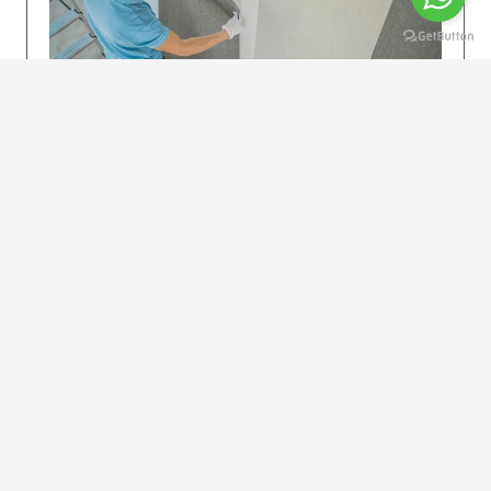
KOLAY UYGULAMA
Dikkatlice gelecek adımları izleyin: İstenilen
uzunlukta şeritler kesilir. Ölçü yüksekliğini
dikkate alın. (Talimatlar etiketin ön…
DEVAMI