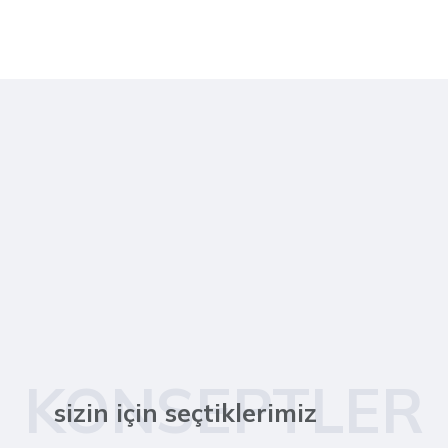
KONSEPTLER
sizin için seçtiklerimiz