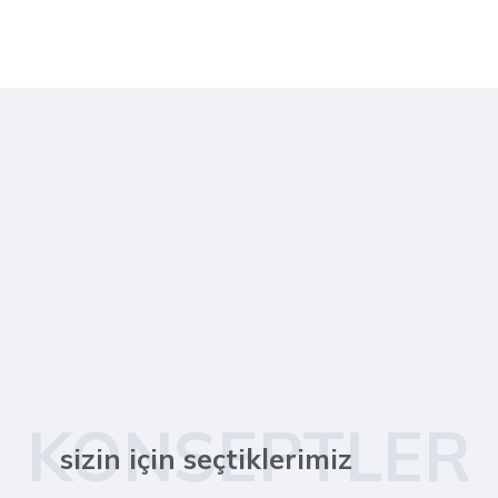
KONSEPTLER
sizin için seçtiklerimiz