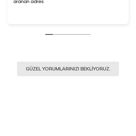
aranan adres
K
GÜZEL YORUMLARINIZI BEKLIYORUZ.