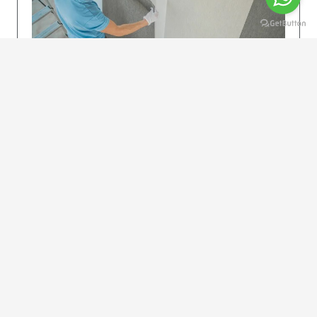
KOLAY UYGULAMA
Dikkatlice gelecek adımları izleyin: İstenilen
uzunlukta şeritler kesilir. Ölçü yüksekliğini
dikkate alın. (Talimatlar etiketin ön…
DEVAMI