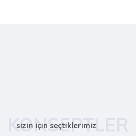
KONSEPTLER
sizin için seçtiklerimiz