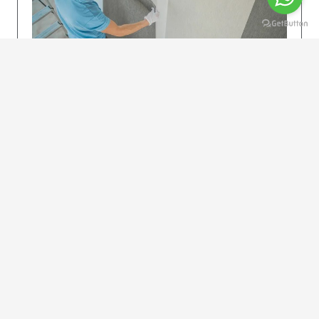
KOLAY UYGULAMA
Dikkatlice gelecek adımları izleyin: İstenilen
uzunlukta şeritler kesilir. Ölçü yüksekliğini
dikkate alın. (Talimatlar etiketin ön…
DEVAMI