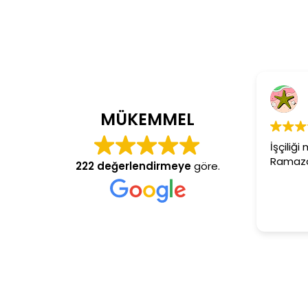
Cem Dönmez
4 yıl önce
MÜKEMMEL
İşçiliği mükemmel gerçe
Ramazan usta aranan ad
222 değerlendirmeye
göre.