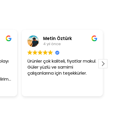
Metin Öztürk
Asli Ersoy
4 yıl önce
4 yıl önce
er çok kaliteli, fiyatlar makul.
3+1 evin kagidini kapatas
r yüzlü ve samimi
tutar
anlarına için teşekkürler.