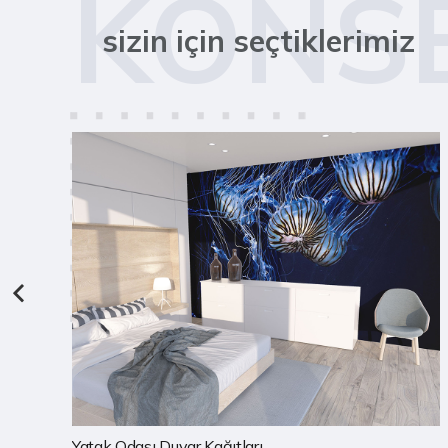
KONS
sizin için seçtiklerimiz
Çocuk Odası Duvar Kağıtları