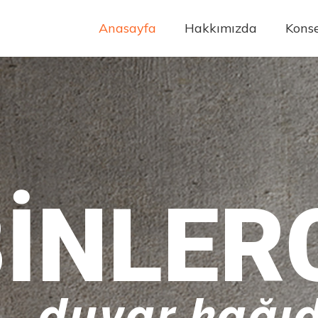
Anasayfa
Hakkımızda
Konse
INLER
duvar kağıd