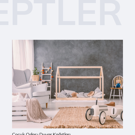
EPTLER
Mutfak Duvar Kağıtları