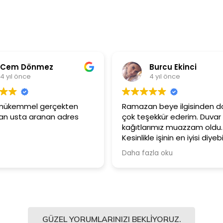
Burcu Ekinci
4 yıl önce
kten
Ramazan beye ilgisinden dolayı
Ürünl
res
çok teşekkür ederim. Duvar
Güle
kağıtlarımız muazzam oldu.
çalış
Kesinlikle işinin en iyisi diyebilirim.
Şiddetle tavsiye ediyorum.
Daha fazla oku
GÜZEL YORUMLARINIZI BEKLIYORUZ.