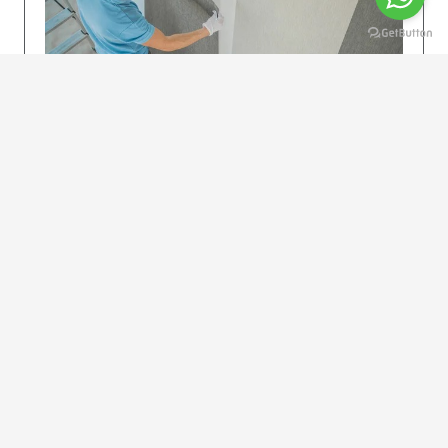
KOLAY UYGULAMA
Dikkatlice gelecek adımları izleyin: İstenilen
uzunlukta şeritler kesilir. Ölçü yüksekliğini
dikkate alın. (Talimatlar etiketin ön…
DEVAMI