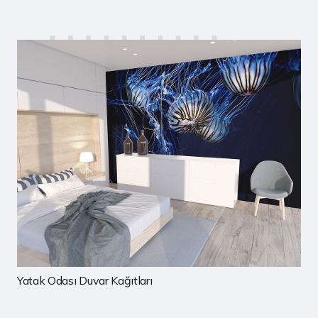
ar Kağıtları
Çocuk Odası Duv