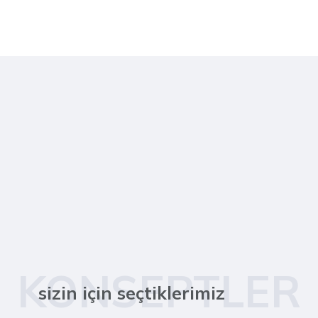
KONSEPTLER
sizin için seçtiklerimiz