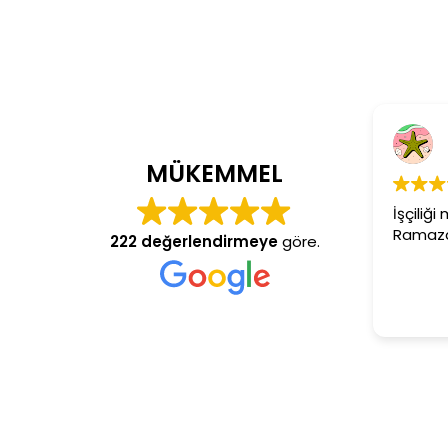
C
4 y
MÜKEMMEL
İşçiliği 
Ramazan 
222 değerlendirmeye
göre.