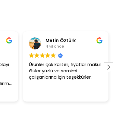
Metin Öztürk
As
4 yıl önce
4 
yı
Ürünler çok kaliteli, fiyatlar makul.
3+1 evin 
Güler yüzlü ve samimi
tutar
çalışanlarına için teşekkürler.
im.