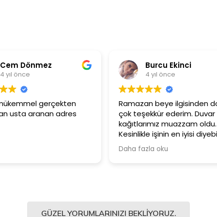
em Dönmez
Burcu Ekinci
ıl önce
4 yıl önce
mükemmel gerçekten
Ramazan beye ilgisinden dola
usta aranan adres
çok teşekkür ederim. Duvar
kağıtlarımız muazzam oldu.
Kesinlikle işinin en iyisi diyebilir
Şiddetle tavsiye ediyorum.
Daha fazla oku
GÜZEL YORUMLARINIZI BEKLIYORUZ.