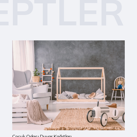
EPTLER
Mutfak Duvar Kağıtları