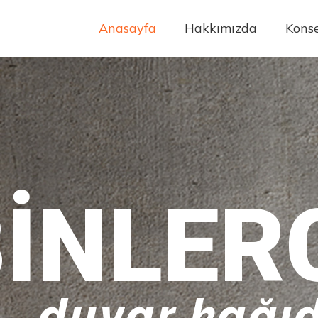
Anasayfa
Hakkımızda
Konse
INLER
duvar kağıd