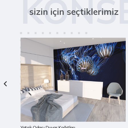
KONS
sizin için seçtiklerimiz
Çocuk Odası Duvar Kağıtları