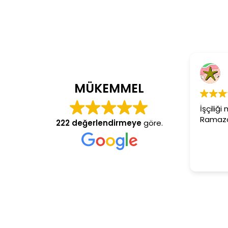
Cem Dönmez
4 yıl önce
MÜKEMMEL
İşçiliği mükemmel gerçekten
Ramazan usta aranan adres
222 değerlendirmeye
göre.