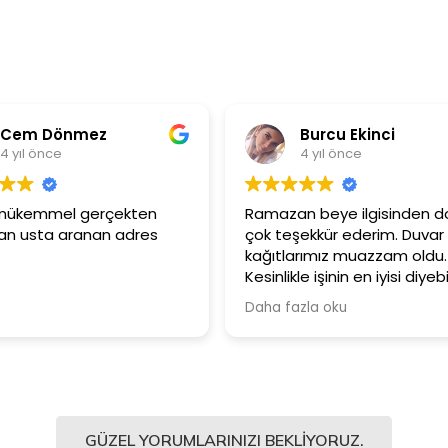
Burcu Ekinci
Me
4 yıl önce
4 y
Ramazan beye ilgisinden dolayı
Ürünler çok 
çok teşekkür ederim. Duvar
Güler yüzl
kağıtlarımız muazzam oldu.
çalışanları
Kesinlikle işinin en iyisi diyebilirim.
Şiddetle tavsiye ediyorum.
Daha fazla oku
GÜZEL YORUMLARINIZI BEKLIYORUZ.