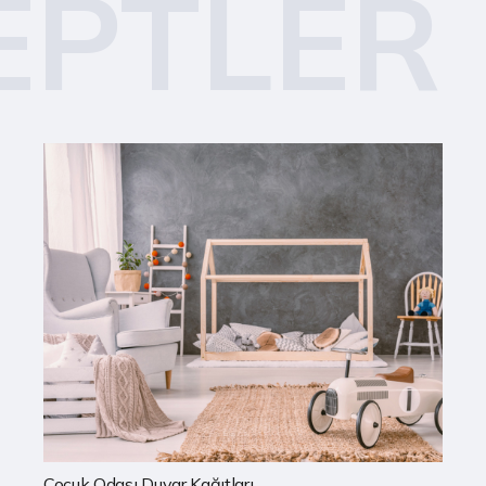
EPTLER
Mutfak Duvar Kağıtları