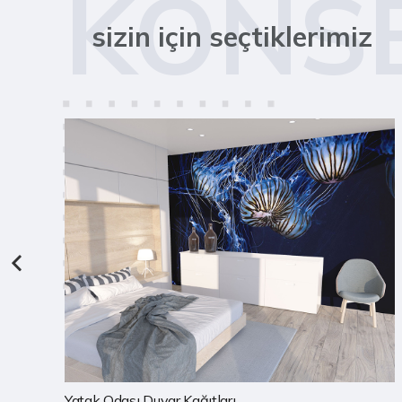
KONS
sizin için seçtiklerimiz
Çocuk Odası Duvar Kağıtları