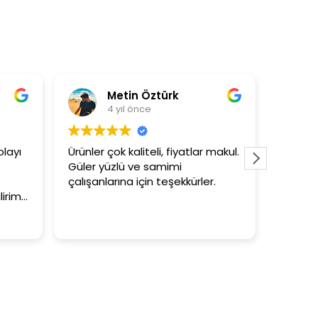
tin Öztürk
Asli Ersoy
ıl önce
4 yıl önce
kaliteli, fiyatlar makul.
3+1 evin kagidini kapataslak ne
ü ve samimi
tutar
na için teşekkürler.