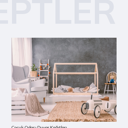
EPTLER
Mutfak Duvar Kağıtları