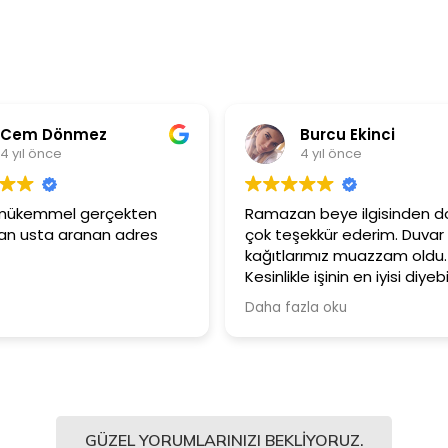
Burcu Ekinci
4 yıl önce
4
Ramazan beye ilgisinden dolayı
Ürünler ç
çok teşekkür ederim. Duvar
Güler yü
kağıtlarımız muazzam oldu.
çalışanla
Kesinlikle işinin en iyisi diyebilirim.
Şiddetle tavsiye ediyorum.
Daha fazla oku
GÜZEL YORUMLARINIZI BEKLIYORUZ.