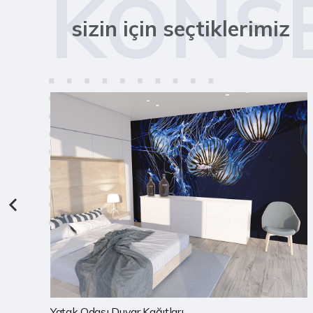
KONS
sizin için seçtiklerimiz
Çocuk Odası Duvar Kağıtları