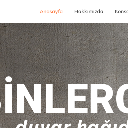
Anasayfa
Hakkımızda
Konse
INLER
duvar kağıd