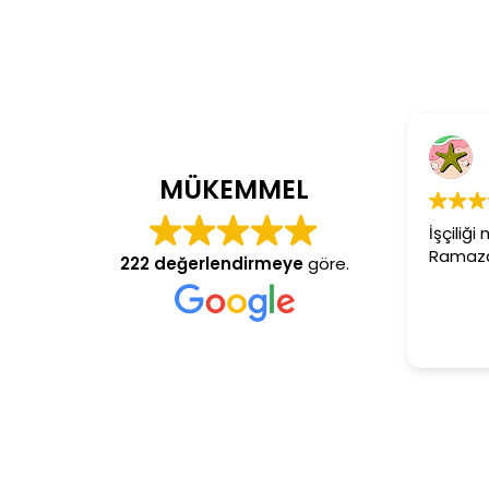
Cem Dönmez
4 yıl önce
MÜKEMMEL
İşçiliği mükemmel gerçekten
Ramazan usta aranan adres
222 değerlendirmeye
göre.