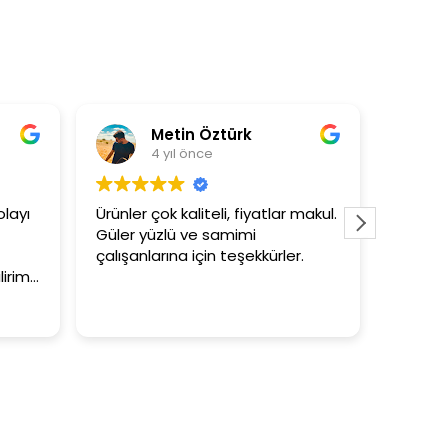
Metin Öztürk
Asli Ersoy
 yıl önce
4 yıl önce
ok kaliteli, fiyatlar makul.
3+1 evin kagidini kapataslak
zlü ve samimi
tutar
rına için teşekkürler.