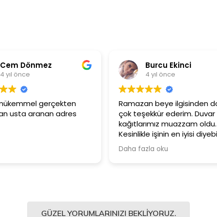
Cem Dönmez
Burcu Ekinci
4 yıl önce
4 yıl önce
i mükemmel gerçekten
Ramazan beye ilgisinden do
n usta aranan adres
çok teşekkür ederim. Duvar
kağıtlarımız muazzam oldu.
Kesinlikle işinin en iyisi diyebil
Şiddetle tavsiye ediyorum.
Daha fazla oku
GÜZEL YORUMLARINIZI BEKLIYORUZ.