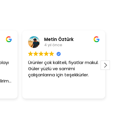
Metin Öztürk
4 yıl önce
layı
Ürünler çok kaliteli, fiyatlar makul.
3+1 evi
Güler yüzlü ve samimi
tutar
çalışanlarına için teşekkürler.
irim.