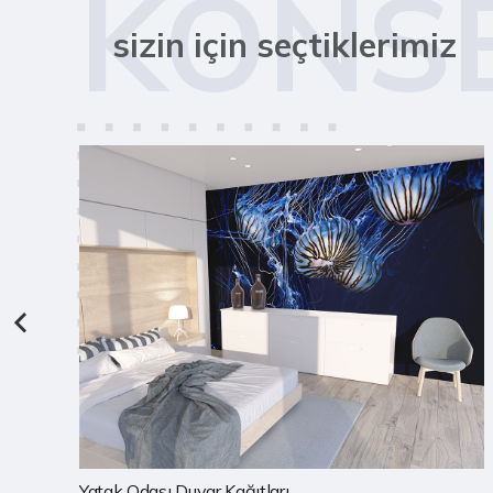
KONS
sizin için seçtiklerimiz
Çocuk Odası Duvar Kağıtları