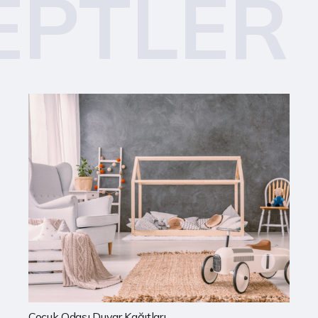
EPTLER
Mutfak Duvar Kağıtları