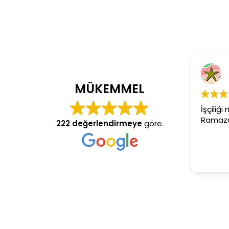
Cem Dönmez
4 yıl önce
MÜKEMMEL
İşçiliği mükemmel gerçekten
Ramazan usta aranan adres
222 değerlendirmeye
göre.