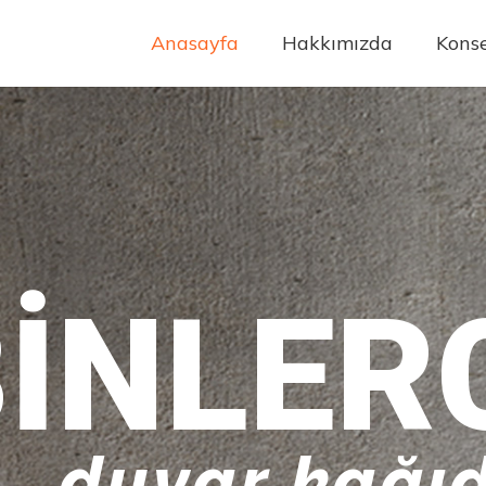
Anasayfa
Hakkımızda
Konse
INLER
duvar kağıd