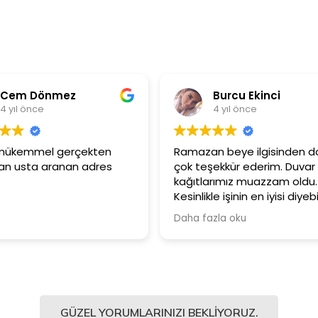
Burcu Ekinci
Met
4 yıl önce
4 yıl
Ramazan beye ilgisinden dolayı
Ürünler çok k
çok teşekkür ederim. Duvar
Güler yüzlü
kağıtlarımız muazzam oldu.
çalışanlarına
Kesinlikle işinin en iyisi diyebilirim.
Şiddetle tavsiye ediyorum.
Daha fazla oku
GÜZEL YORUMLARINIZI BEKLIYORUZ.