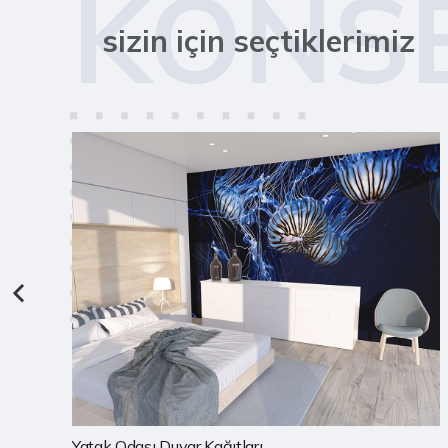
KONS
sizin için seçtiklerimiz
Çocuk Odası Duvar Kağıtları