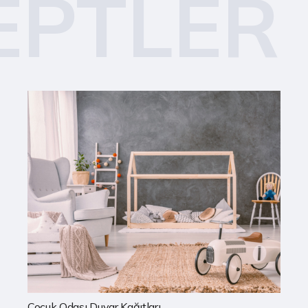
EPTLER
Mutfak Duvar Kağıtları