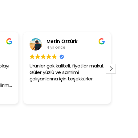
in Öztürk
Asli Ersoy
 önce
4 yıl önce
aliteli, fiyatlar makul.
3+1 evin kagidini kapataslak ne
 ve samimi
tutar
 için teşekkürler.