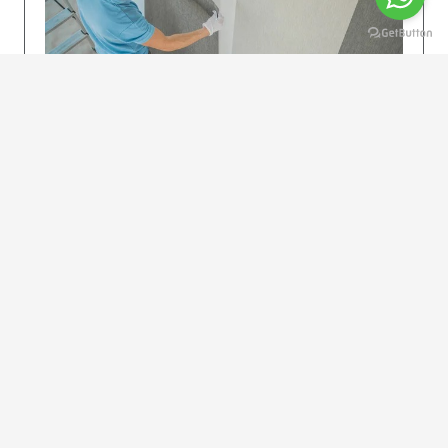
KOLAY UYGULAMA
Dikkatlice gelecek adımları izleyin: İstenilen
uzunlukta şeritler kesilir. Ölçü yüksekliğini
dikkate alın. (Talimatlar etiketin ön…
DEVAMI