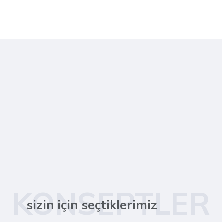
KONSEPTLER
sizin için seçtiklerimiz