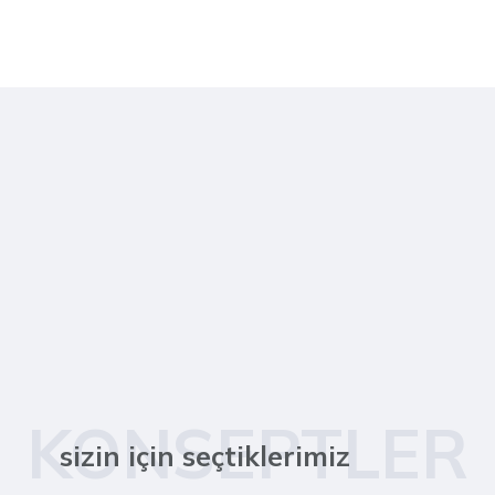
KONSEPTLER
sizin için seçtiklerimiz