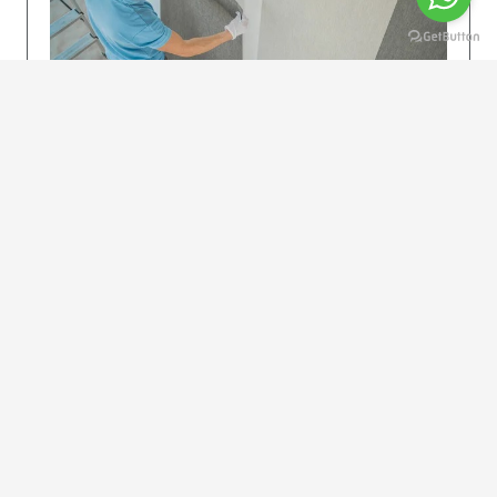
KOLAY UYGULAMA
Dikkatlice gelecek adımları izleyin: İstenilen
uzunlukta şeritler kesilir. Ölçü yüksekliğini
dikkate alın. (Talimatlar etiketin ön…
DEVAMI