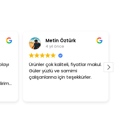
Metin Öztürk
Asli Ersoy
 yıl önce
4 yıl önce
ok kaliteli, fiyatlar makul.
3+1 evin kagidini kapataslak
zlü ve samimi
tutar
rına için teşekkürler.