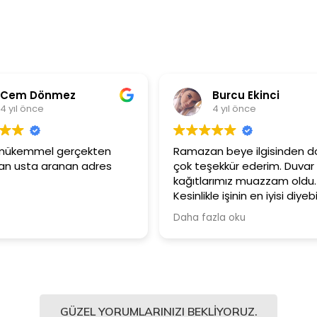
Burcu Ekinci
4 yıl önce
4
Ramazan beye ilgisinden dolayı
Ürünler ç
çok teşekkür ederim. Duvar
Güler yü
kağıtlarımız muazzam oldu.
çalışanla
Kesinlikle işinin en iyisi diyebilirim.
Şiddetle tavsiye ediyorum.
Daha fazla oku
GÜZEL YORUMLARINIZI BEKLIYORUZ.