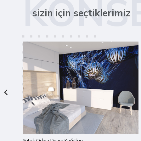
KONS
sizin için seçtiklerimiz
Çocuk Odası Duvar Kağıtları