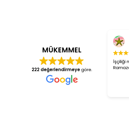
Cem Dönmez
4 yıl önce
MÜKEMMEL
İşçiliği mükemmel gerçekten
Ramazan usta aranan adres
222 değerlendirmeye
göre.