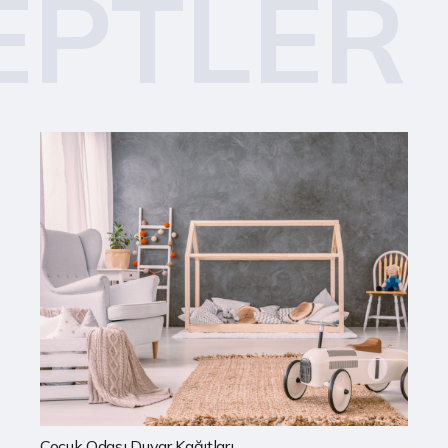
EPTLER
Mutfak Duvar Kağıtları