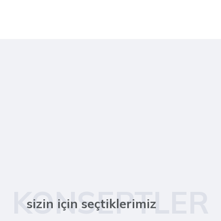
KONSEPTLER
sizin için seçtiklerimiz