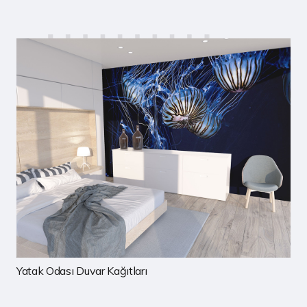
rı
Çocuk Odası Duvar Kağıtla