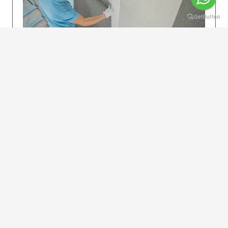
KOLAY UYGULAMA
Dikkatlice gelecek adımları izleyin: İstenilen
uzunlukta şeritler kesilir. Ölçü yüksekliğini
dikkate alın. (Talimatlar etiketin ön…
DEVAMI