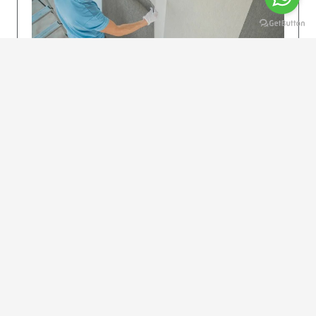
KOLAY UYGULAMA
Dikkatlice gelecek adımları izleyin: İstenilen
uzunlukta şeritler kesilir. Ölçü yüksekliğini
dikkate alın. (Talimatlar etiketin ön…
DEVAMI