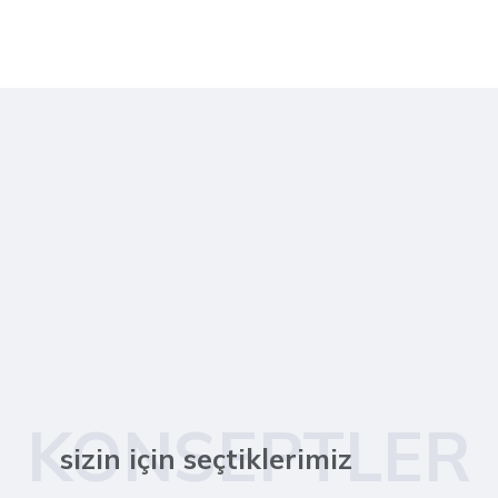
KONSEPTLER
sizin için seçtiklerimiz