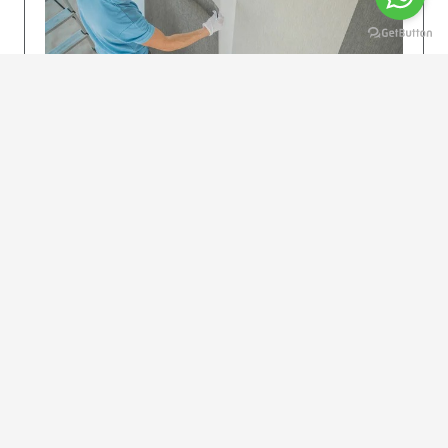
KOLAY UYGULAMA
Dikkatlice gelecek adımları izleyin: İstenilen
uzunlukta şeritler kesilir. Ölçü yüksekliğini
dikkate alın. (Talimatlar etiketin ön…
DEVAMI