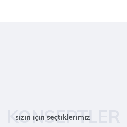
KONSEPTLER
sizin için seçtiklerimiz