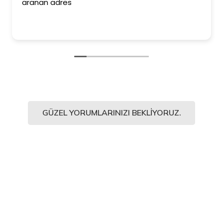
ederim. Duvar kağıtlarımız 
Kesinlikle işinin en iyisi diyeb
ediyorum.
GÜZEL YORUMLARINIZI BEKLIYORUZ.