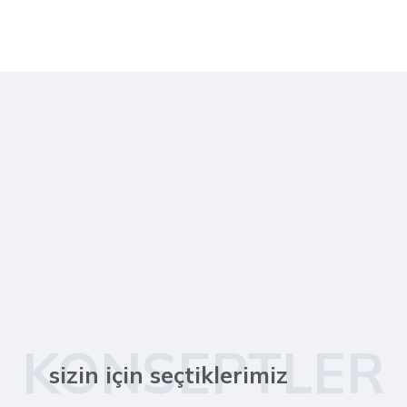
KONSEPTLER
sizin için seçtiklerimiz