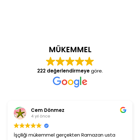
MÜKEMMEL
222 değerlendirmeye
göre.
Burcu Ekinci
4 yıl önce
çekten Ramazan usta
Ramazan beye ilgisinden dol