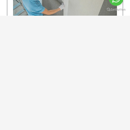
KOLAY UYGULAMA
Dikkatlice gelecek adımları izleyin: İstenilen
uzunlukta şeritler kesilir. Ölçü yüksekliğini
dikkate alın. (Talimatlar etiketin ön…
DEVAMI