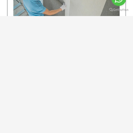
KOLAY UYGULAMA
Dikkatlice gelecek adımları izleyin: İstenilen
uzunlukta şeritler kesilir. Ölçü yüksekliğini
dikkate alın. (Talimatlar etiketin ön…
DEVAMI