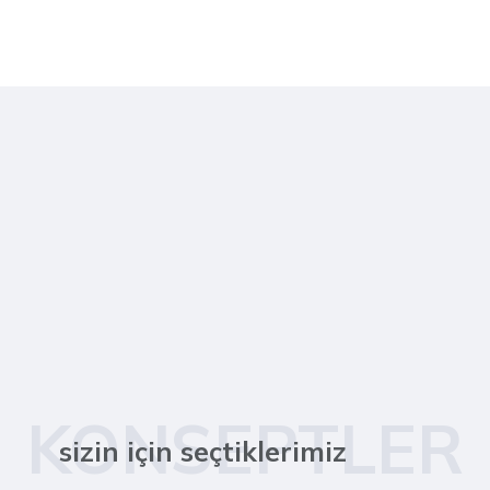
KONSEPTLER
sizin için seçtiklerimiz