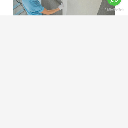
KOLAY UYGULAMA
Dikkatlice gelecek adımları izleyin: İstenilen
uzunlukta şeritler kesilir. Ölçü yüksekliğini
dikkate alın. (Talimatlar etiketin ön…
DEVAMI