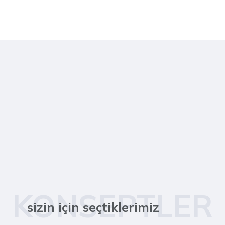
KONSEPTLER
sizin için seçtiklerimiz