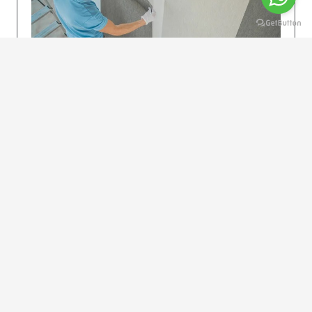
KOLAY UYGULAMA
Dikkatlice gelecek adımları izleyin: İstenilen
uzunlukta şeritler kesilir. Ölçü yüksekliğini
dikkate alın. (Talimatlar etiketin ön…
DEVAMI