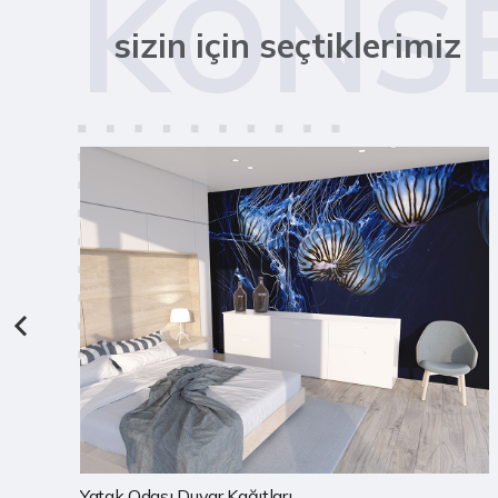
KONS
sizin için seçtiklerimiz
Çocuk Odası Duvar Kağıtları