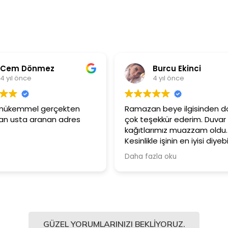
 Dönmez
Burcu Ekinci
 önce
4 yıl önce
kemmel gerçekten
Ramazan beye ilgisinden dolayı
ta aranan adres
çok teşekkür ederim. Duvar
kağıtlarımız muazzam oldu.
Kesinlikle işinin en iyisi diyebilirim.
Şiddetle tavsiye ediyorum.
Daha fazla oku
GÜZEL YORUMLARINIZI BEKLIYORUZ.