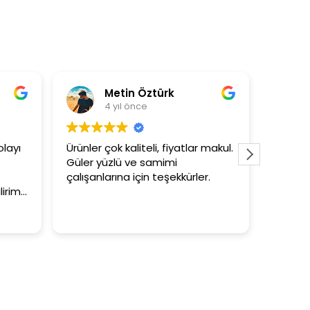
Metin Öztürk
Asli
4 yıl önce
4 yı
Ürünler çok kaliteli, fiyatlar makul.
3+1 evin ka
Güler yüzlü ve samimi
tutar
çalışanlarına için teşekkürler.