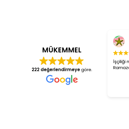
Cem
4 yıl
MÜKEMMEL
İşçiliği mü
Ramazan us
222 değerlendirmeye
göre.