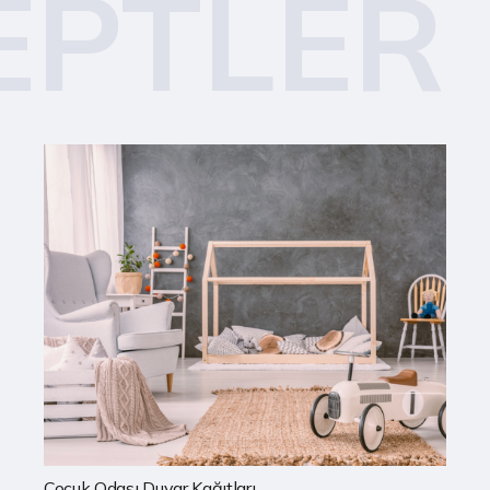
EPTLER
Mutfak Duvar Kağıtları