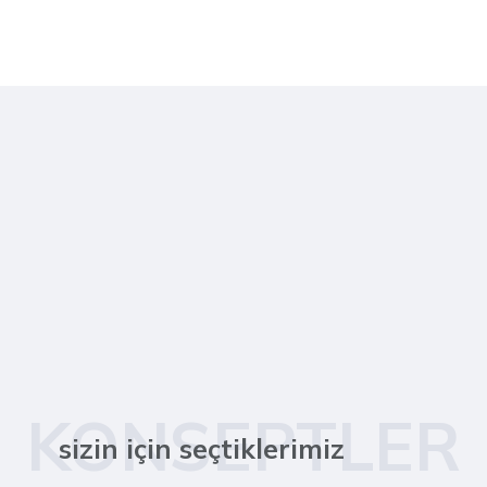
KONSEPTLER
sizin için seçtiklerimiz