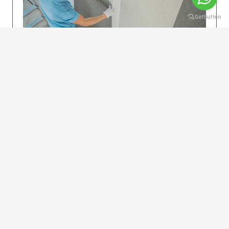
KOLAY UYGULAMA
Dikkatlice gelecek adımları izleyin: İstenilen
uzunlukta şeritler kesilir. Ölçü yüksekliğini
dikkate alın. (Talimatlar etiketin ön…
DEVAMI