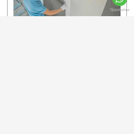
KOLAY UYGULAMA
Dikkatlice gelecek adımları izleyin: İstenilen
uzunlukta şeritler kesilir. Ölçü yüksekliğini
dikkate alın. (Talimatlar etiketin ön…
DEVAMI