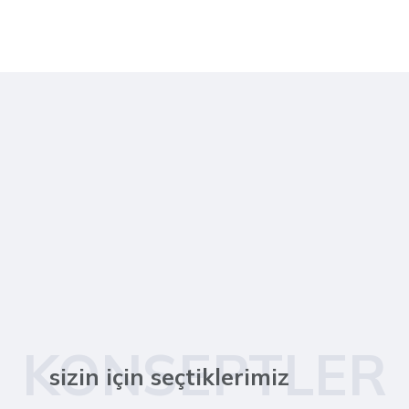
KONSEPTLER
sizin için seçtiklerimiz