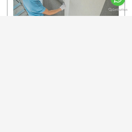
KOLAY UYGULAMA
Dikkatlice gelecek adımları izleyin: İstenilen
uzunlukta şeritler kesilir. Ölçü yüksekliğini
dikkate alın. (Talimatlar etiketin ön…
DEVAMI