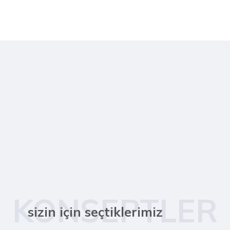
KONSEPTLER
sizin için seçtiklerimiz