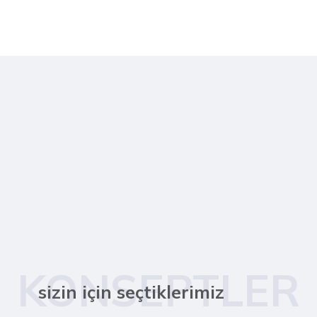
KONSEPTLER
sizin için seçtiklerimiz