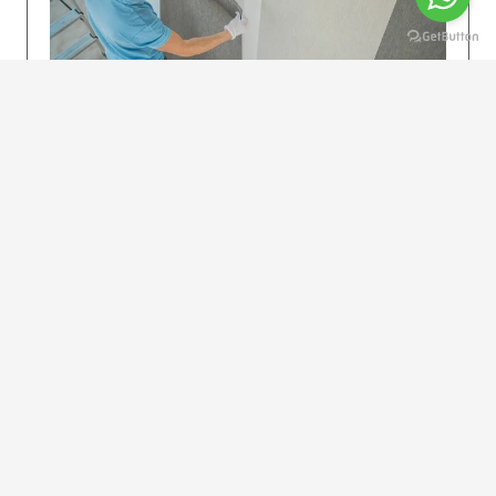
KOLAY UYGULAMA
Dikkatlice gelecek adımları izleyin: İstenilen
uzunlukta şeritler kesilir. Ölçü yüksekliğini
dikkate alın. (Talimatlar etiketin ön…
DEVAMI