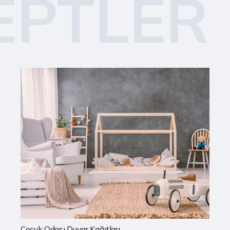
EPTLER
Mutfak Duvar Kağıtları