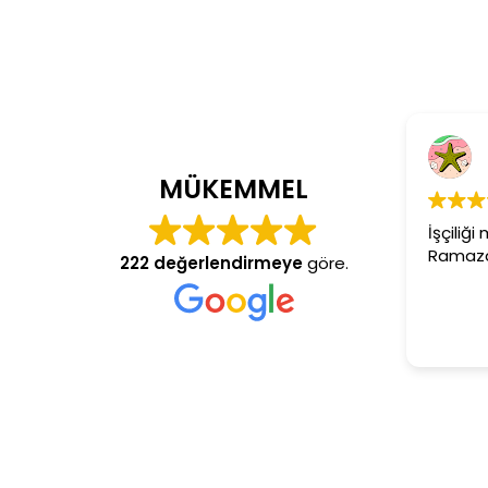
C
4 y
MÜKEMMEL
İşçiliği 
Ramazan 
222 değerlendirmeye
göre.