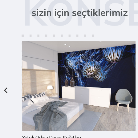
KONS
sizin için seçtiklerimiz
Çocuk Odası Duvar Kağıtları