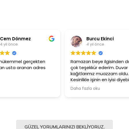
em Dönmez
Burcu Ekinci
ıl önce
4 yıl önce
mükemmel gerçekten
Ramazan beye ilgisinden dola
usta aranan adres
çok teşekkür ederim. Duvar
kağıtlarımız muazzam oldu.
Kesinlikle işinin en iyisi diyebilir
Şiddetle tavsiye ediyorum.
Daha fazla oku
GÜZEL YORUMLARINIZI BEKLIYORUZ.