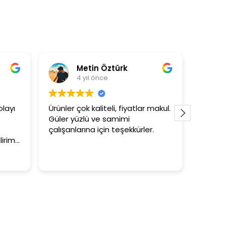
Metin Öztürk
As
4 yıl önce
4 
yı
Ürünler çok kaliteli, fiyatlar makul.
3+1 evin 
Güler yüzlü ve samimi
tutar
çalışanlarına için teşekkürler.
im.