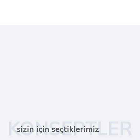
KONSEPTLER
sizin için seçtiklerimiz