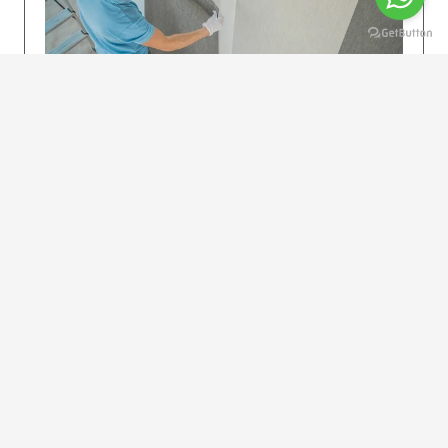
KOLAY UYGULAMA
Dikkatlice gelecek adımları izleyin: İstenilen
uzunlukta şeritler kesilir. Ölçü yüksekliğini
dikkate alın. (Talimatlar etiketin ön…
DEVAMI