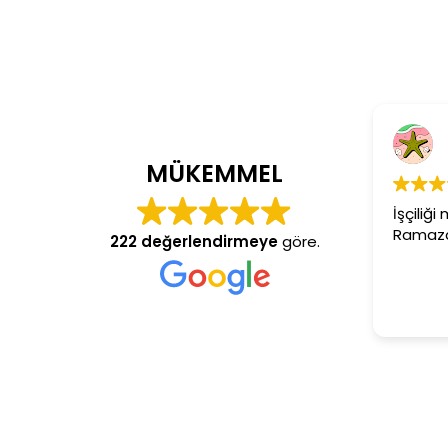
C
4 y
MÜKEMMEL
İşçiliği 
Ramazan 
222 değerlendirmeye
göre.