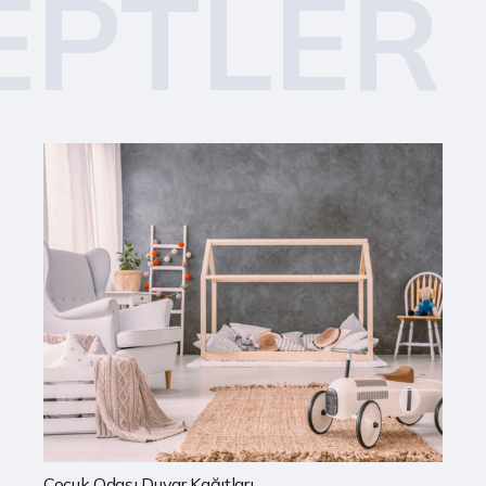
EPTLER
Mutfak Duvar Kağıtları