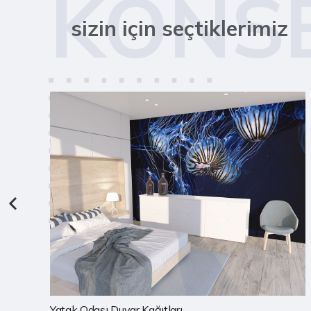
KONS
sizin için seçtiklerimiz
Çocuk Odası Duvar Kağıtları