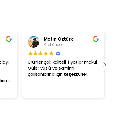
Metin Öztürk
As
4 yıl önce
4 
yı
Ürünler çok kaliteli, fiyatlar makul.
3+1 evin 
Güler yüzlü ve samimi
tutar
çalışanlarına için teşekkürler.
im.