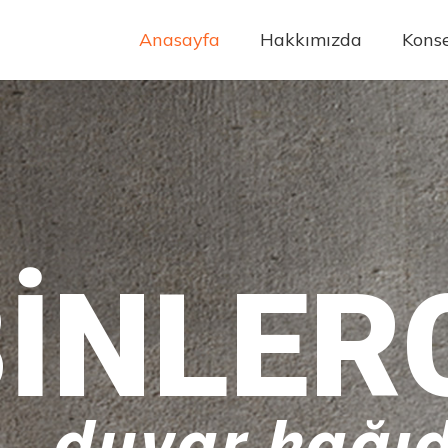
Anasayfa
Hakkımızda
Konse
INLER
duvar kağıd