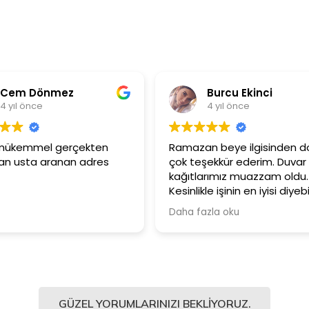
em Dönmez
Burcu Ekinci
ıl önce
4 yıl önce
mükemmel gerçekten
Ramazan beye ilgisinden dola
usta aranan adres
çok teşekkür ederim. Duvar
kağıtlarımız muazzam oldu.
Kesinlikle işinin en iyisi diyebilir
Şiddetle tavsiye ediyorum.
Daha fazla oku
GÜZEL YORUMLARINIZI BEKLIYORUZ.