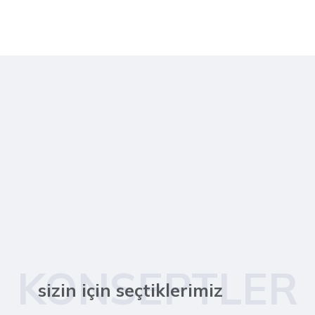
KONSEPTLER
sizin için seçtiklerimiz