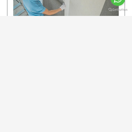
KOLAY UYGULAMA
Dikkatlice gelecek adımları izleyin: İstenilen
uzunlukta şeritler kesilir. Ölçü yüksekliğini
dikkate alın. (Talimatlar etiketin ön…
DEVAMI