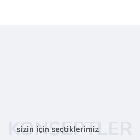
KONSEPTLER
sizin için seçtiklerimiz