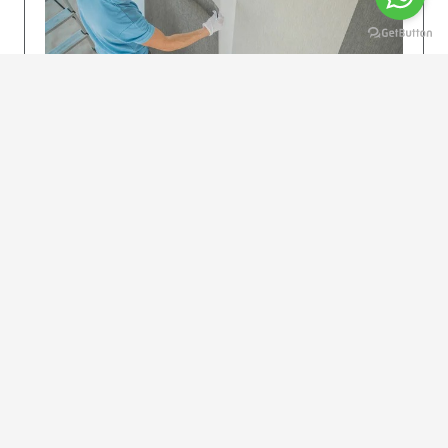
KOLAY UYGULAMA
Dikkatlice gelecek adımları izleyin: İstenilen
uzunlukta şeritler kesilir. Ölçü yüksekliğini
dikkate alın. (Talimatlar etiketin ön…
DEVAMI