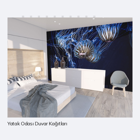
ıtları
Çocuk Odası Duvar Ka