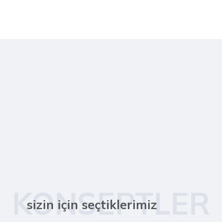
KONSEPTLER
sizin için seçtiklerimiz