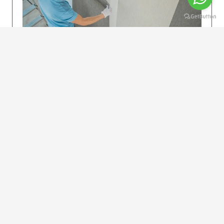
KOLAY UYGULAMA
Dikkatlice gelecek adımları izleyin: İstenilen
uzunlukta şeritler kesilir. Ölçü yüksekliğini
dikkate alın. (Talimatlar etiketin ön…
DEVAMI