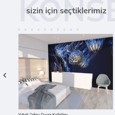
KONS
sizin için seçtiklerimiz
Çocuk Odası Duvar Kağıtları