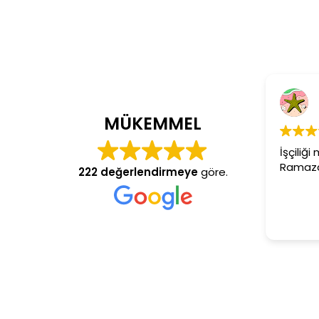
C
4 y
MÜKEMMEL
İşçiliği 
Ramazan 
222 değerlendirmeye
göre.