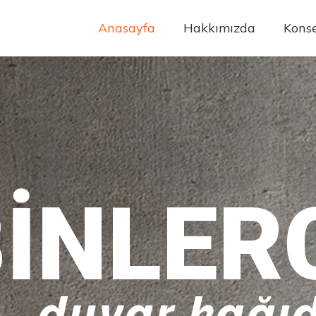
Anasayfa
Hakkımızda
Konse
INLER
duvar kağıd