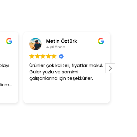
Metin Öztürk
As
4 yıl önce
4 
yı
Ürünler çok kaliteli, fiyatlar makul.
3+1 evin 
Güler yüzlü ve samimi
tutar
çalışanlarına için teşekkürler.
im.