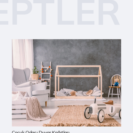
EPTLER
Mutfak Duvar Kağıtları