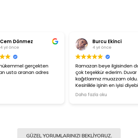
em Dönmez
Burcu Ekinci
ıl önce
4 yıl önce
mükemmel gerçekten
Ramazan beye ilgisinden dola
usta aranan adres
çok teşekkür ederim. Duvar
kağıtlarımız muazzam oldu.
Kesinlikle işinin en iyisi diyebilir
Şiddetle tavsiye ediyorum.
Daha fazla oku
GÜZEL YORUMLARINIZI BEKLIYORUZ.