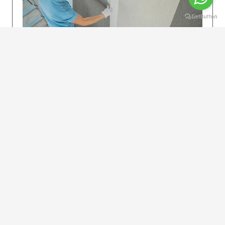
KOLAY UYGULAMA
Dikkatlice gelecek adımları izleyin: İstenilen
uzunlukta şeritler kesilir. Ölçü yüksekliğini
dikkate alın. (Talimatlar etiketin ön…
DEVAMI