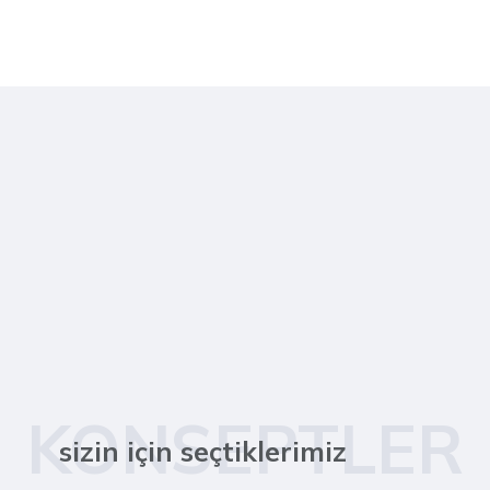
KONSEPTLER
sizin için seçtiklerimiz