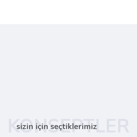
KONSEPTLER
sizin için seçtiklerimiz