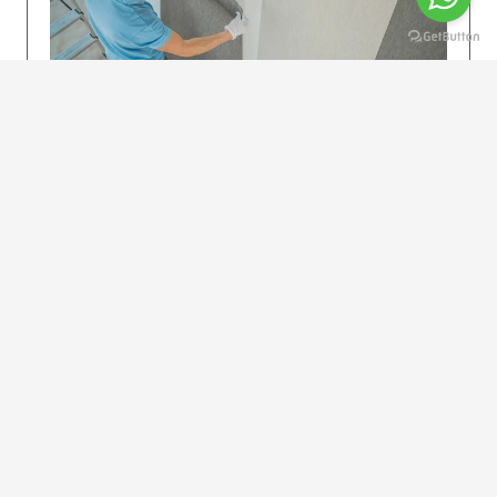
KOLAY UYGULAMA
Dikkatlice gelecek adımları izleyin: İstenilen
uzunlukta şeritler kesilir. Ölçü yüksekliğini
dikkate alın. (Talimatlar etiketin ön…
DEVAMI