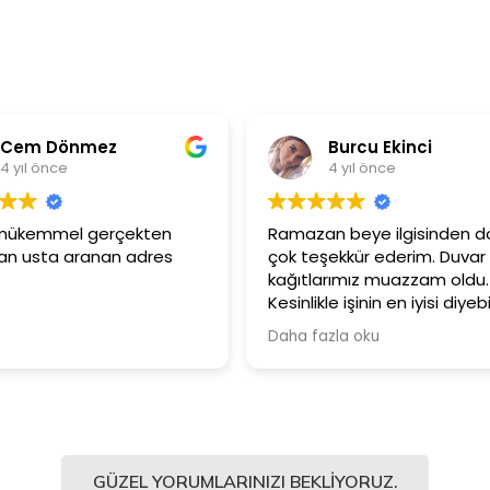
Burcu Ekinci
Met
4 yıl önce
4 yıl
Ramazan beye ilgisinden dolayı
Ürünler çok k
çok teşekkür ederim. Duvar
Güler yüzlü
kağıtlarımız muazzam oldu.
çalışanlarına
Kesinlikle işinin en iyisi diyebilirim.
Şiddetle tavsiye ediyorum.
Daha fazla oku
GÜZEL YORUMLARINIZI BEKLIYORUZ.