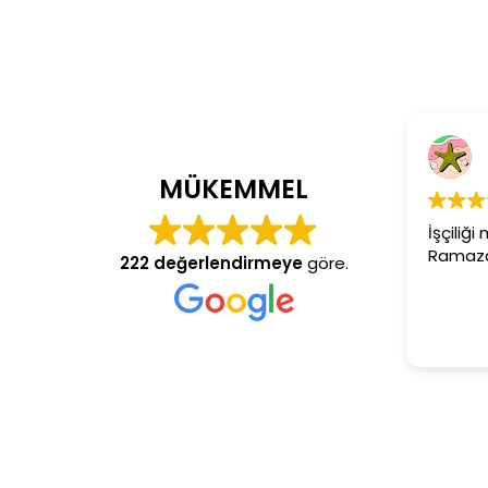
Cem Dönmez
4 yıl önce
MÜKEMMEL
İşçiliği mükemmel gerçekten
Ramazan usta aranan adres
222 değerlendirmeye
göre.