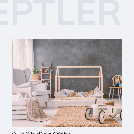
EPTLER
Mutfak Duvar Kağıtları