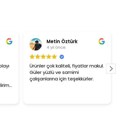
in Öztürk
Asli Ersoy
 önce
4 yıl önce
aliteli, fiyatlar makul.
3+1 evin kagidini kapataslak ne
 ve samimi
tutar
 için teşekkürler.