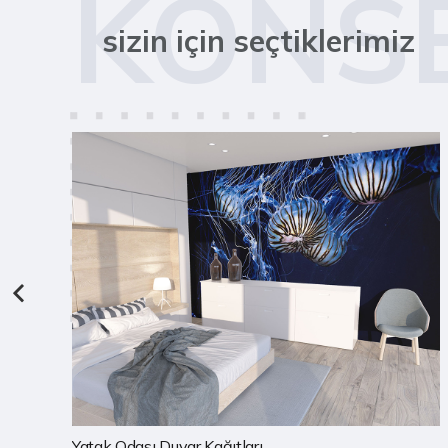
KONS
sizin için seçtiklerimiz
Çocuk Odası Duvar Kağıtları