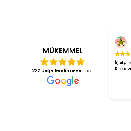
Cem Dönmez
4 yıl önce
MÜKEMMEL
İşçiliği mükemmel gerçekten
Ramazan usta aranan adres
222 değerlendirmeye
göre.