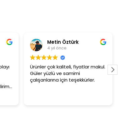
Metin Öztürk
Asli Ersoy
 yıl önce
4 yıl önce
ok kaliteli, fiyatlar makul.
3+1 evin kagidini kapataslak
zlü ve samimi
tutar
rına için teşekkürler.