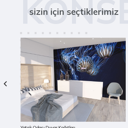
KONS
sizin için seçtiklerimiz
Çocuk Odası Duvar Kağıtları