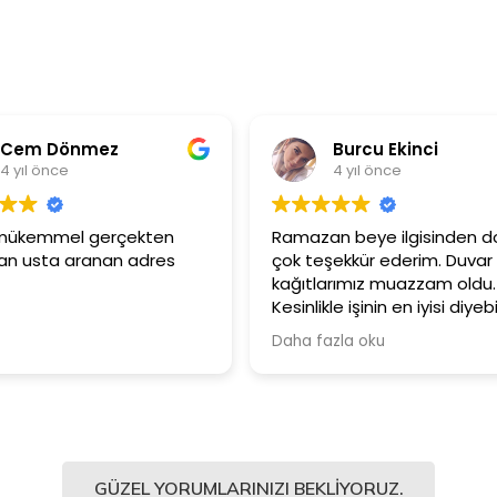
Burcu Ekinci
4 yıl önce
4
Ramazan beye ilgisinden dolayı
Ürünler ç
çok teşekkür ederim. Duvar
Güler yü
kağıtlarımız muazzam oldu.
çalışanla
Kesinlikle işinin en iyisi diyebilirim.
Şiddetle tavsiye ediyorum.
Daha fazla oku
GÜZEL YORUMLARINIZI BEKLIYORUZ.