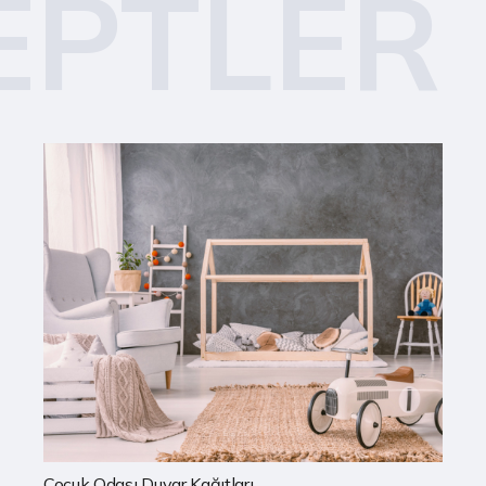
EPTLER
Mutfak Duvar Kağıtları