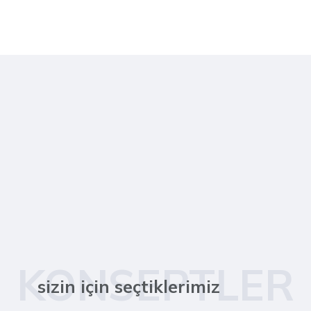
KONSEPTLER
sizin için seçtiklerimiz