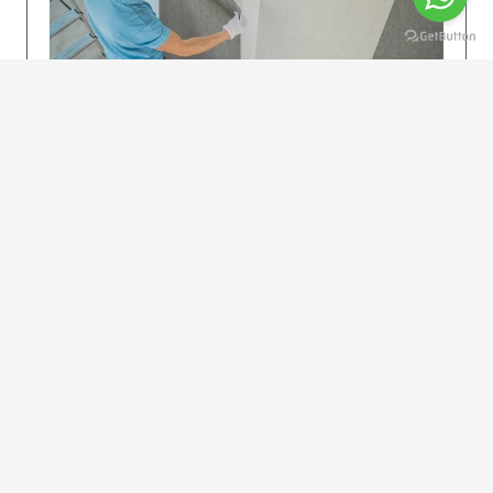
KOLAY UYGULAMA
Dikkatlice gelecek adımları izleyin: İstenilen
uzunlukta şeritler kesilir. Ölçü yüksekliğini
dikkate alın. (Talimatlar etiketin ön…
DEVAMI