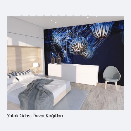
ar Kağıtları
Çocuk Odası Duv