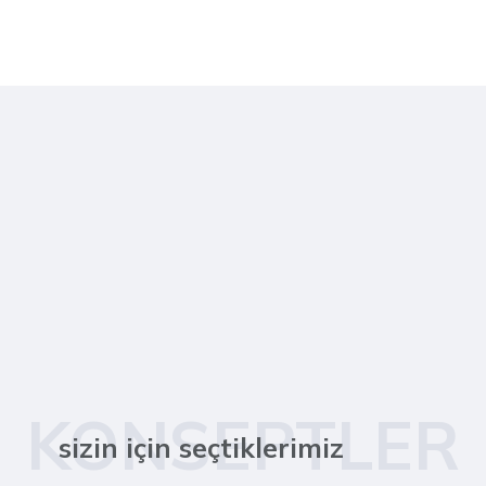
KONSEPTLER
sizin için seçtiklerimiz