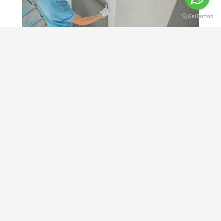
KOLAY UYGULAMA
Dikkatlice gelecek adımları izleyin: İstenilen
uzunlukta şeritler kesilir. Ölçü yüksekliğini
dikkate alın. (Talimatlar etiketin ön…
DEVAMI