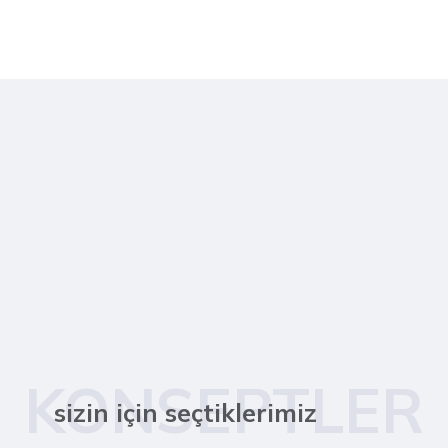
KONSEPTLER
sizin için seçtiklerimiz