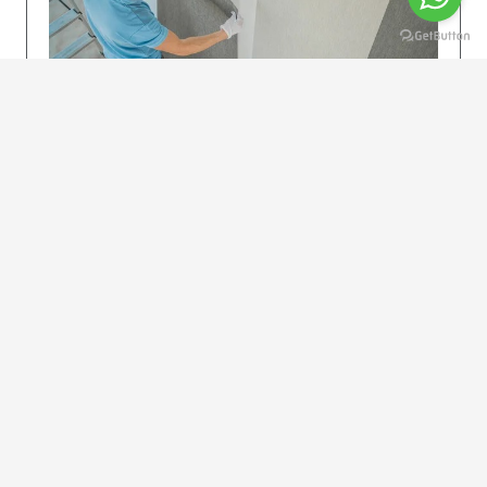
KOLAY UYGULAMA
Dikkatlice gelecek adımları izleyin: İstenilen
uzunlukta şeritler kesilir. Ölçü yüksekliğini
dikkate alın. (Talimatlar etiketin ön…
DEVAMI