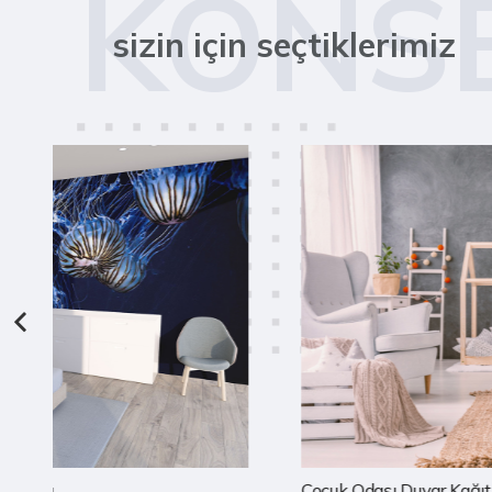
KONS
sizin için seçtiklerimiz
Çocuk Odası Duvar Kağıtları