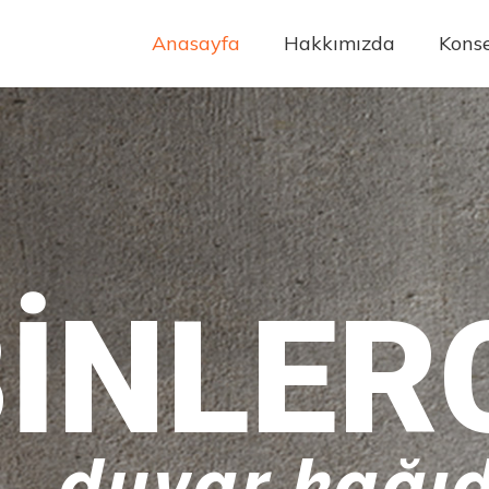
Anasayfa
Hakkımızda
Konse
INLER
20+
duvar kağıd
yıllık t