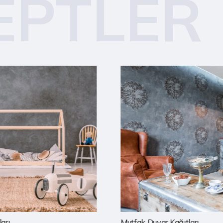
EPTLER
Mutfak Duvar Kağıtları