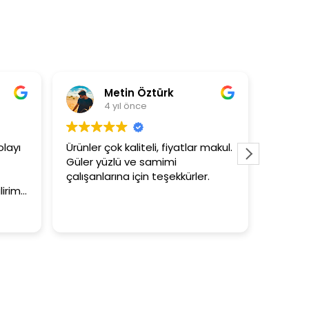
Metin Öztürk
4 yıl önce
layı
Ürünler çok kaliteli, fiyatlar makul.
3+1 evi
Güler yüzlü ve samimi
tutar
çalışanlarına için teşekkürler.
lirim.