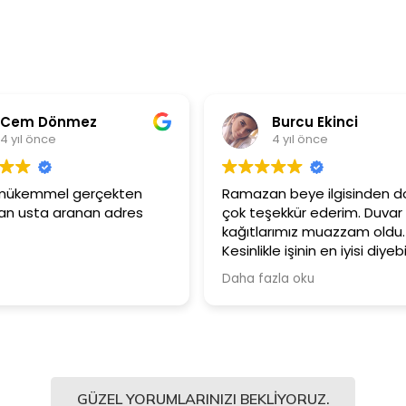
Cem Dönmez
Burcu Ekinci
4 yıl önce
4 yıl önce
i mükemmel gerçekten
Ramazan beye ilgisinden do
n usta aranan adres
çok teşekkür ederim. Duvar
kağıtlarımız muazzam oldu.
Kesinlikle işinin en iyisi diyebi
Şiddetle tavsiye ediyorum.
Daha fazla oku
GÜZEL YORUMLARINIZI BEKLIYORUZ.