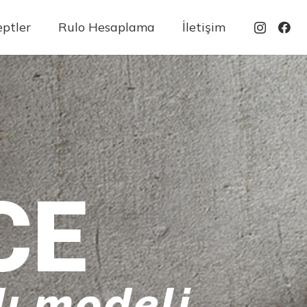
ptler
Rulo Hesaplama
İletişim
CE
ı modeli
ecrübe