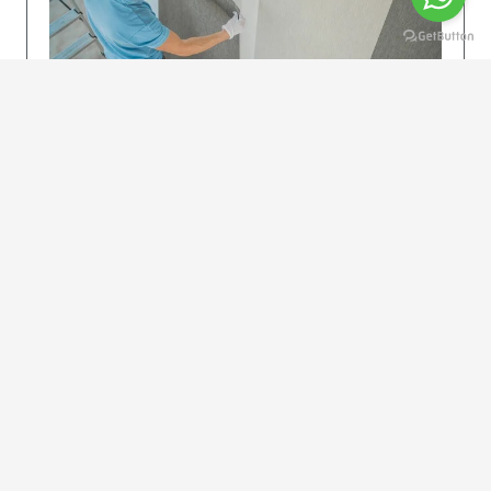
KOLAY UYGULAMA
Dikkatlice gelecek adımları izleyin: İstenilen
uzunlukta şeritler kesilir. Ölçü yüksekliğini
dikkate alın. (Talimatlar etiketin ön…
DEVAMI