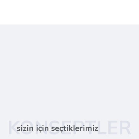
KONSEPTLER
sizin için seçtiklerimiz