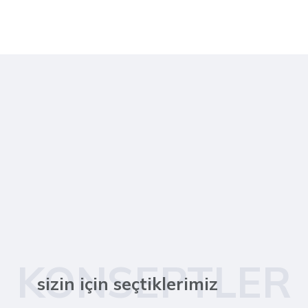
KONSEPTLER
sizin için seçtiklerimiz