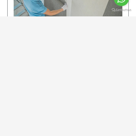
KOLAY UYGULAMA
Dikkatlice gelecek adımları izleyin: İstenilen
uzunlukta şeritler kesilir. Ölçü yüksekliğini
dikkate alın. (Talimatlar etiketin ön…
DEVAMI