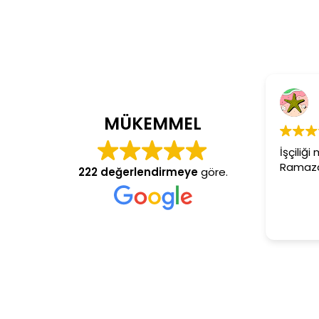
Cem Dönmez
4 yıl önce
MÜKEMMEL
İşçiliği mükemmel gerçekten
Ramazan usta aranan adres
222 değerlendirmeye
göre.