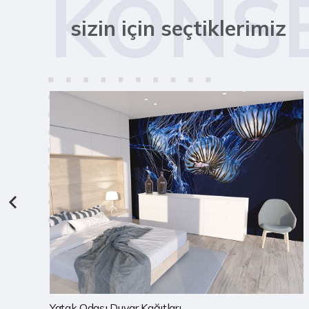
KONS
sizin için seçtiklerimiz
Çocuk Odası Duvar Kağıtları