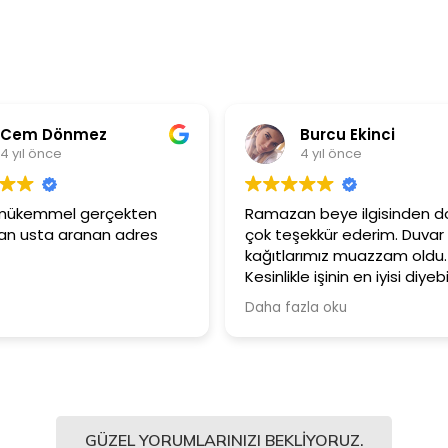
Burcu Ekinci
Metin Özt
4 yıl önce
4 yıl önce
Ramazan beye ilgisinden dolayı
Ürünler çok kaliteli
çok teşekkür ederim. Duvar
Güler yüzlü ve sa
kağıtlarımız muazzam oldu.
çalışanlarına için 
Kesinlikle işinin en iyisi diyebilirim.
Şiddetle tavsiye ediyorum.
Daha fazla oku
GÜZEL YORUMLARINIZI BEKLIYORUZ.