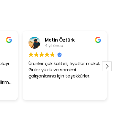
ürk
Asli Ersoy
4 yıl önce
, fiyatlar makul.
3+1 evin kagidini kapataslak ne
mimi
tutar
teşekkürler.