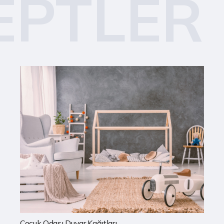
EPTLER
Mutfak Duvar Kağıtları