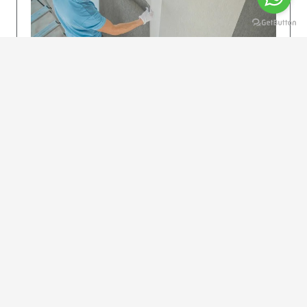
KOLAY UYGULAMA
Dikkatlice gelecek adımları izleyin: İstenilen
uzunlukta şeritler kesilir. Ölçü yüksekliğini
dikkate alın. (Talimatlar etiketin ön…
DEVAMI