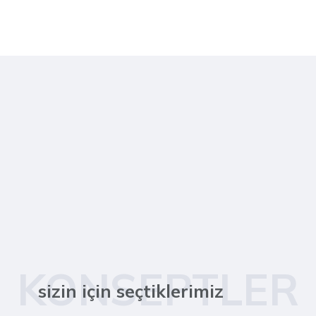
KONSEPTLER
sizin için seçtiklerimiz