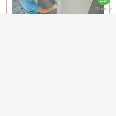
KOLAY UYGULAMA
Dikkatlice gelecek adımları izleyin: İstenilen
uzunlukta şeritler kesilir. Ölçü yüksekliğini
dikkate alın. (Talimatlar etiketin ön…
DEVAMI