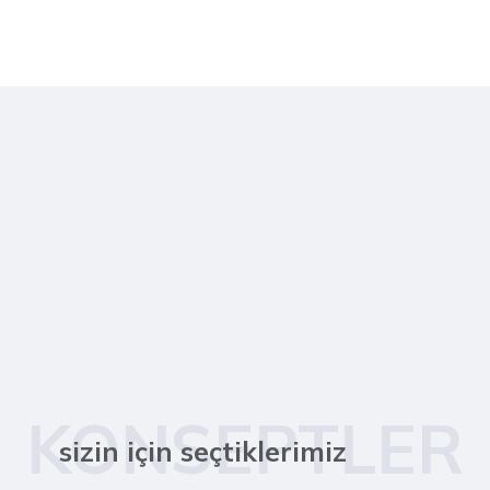
KONSEPTLER
sizin için seçtiklerimiz