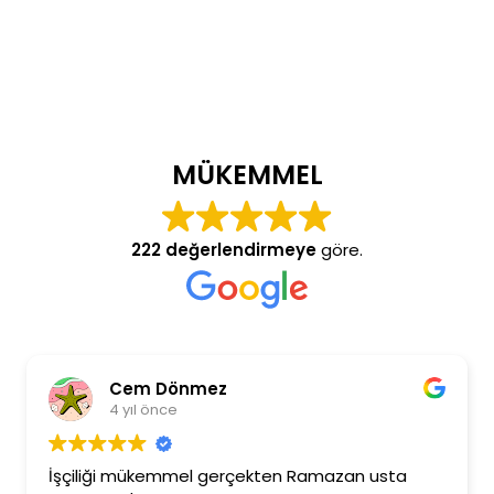
MÜKEMMEL
222 değerlendirmeye
göre.
Cem Dönmez
Bu
4 yıl önce
4 y
iği mükemmel gerçekten Ramazan usta
Ramazan b