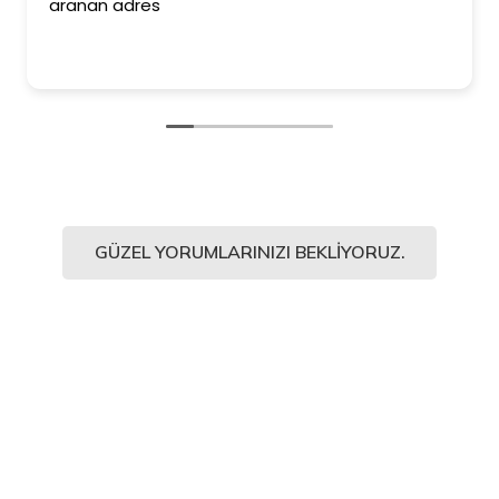
n adres
ederim. D
Kesinlikle 
ediyorum.
GÜZEL YORUMLARINIZI BEKLIYORUZ.