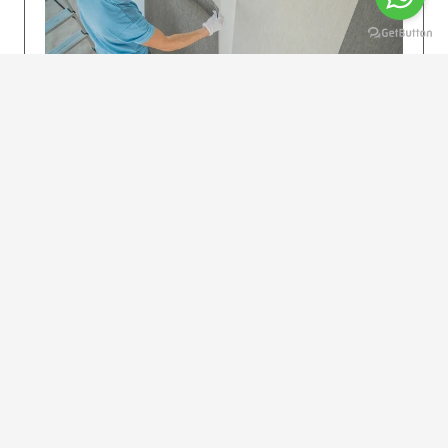
KOLAY UYGULAMA
Dikkatlice gelecek adımları izleyin: İstenilen
uzunlukta şeritler kesilir. Ölçü yüksekliğini
dikkate alın. (Talimatlar etiketin ön…
DEVAMI