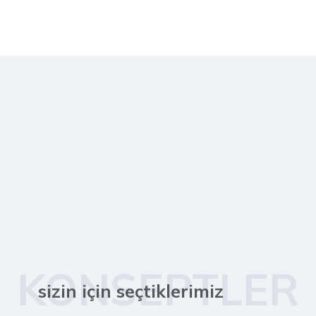
KONSEPTLER
sizin için seçtiklerimiz