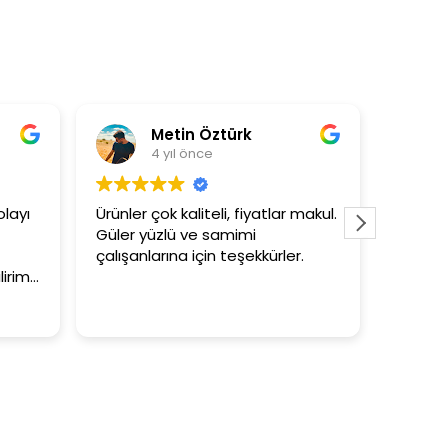
Metin Öztürk
Asli Ersoy
4 yıl önce
4 yıl önce
çok kaliteli, fiyatlar makul.
3+1 evin kagidini kapatasla
üzlü ve samimi
tutar
larına için teşekkürler.