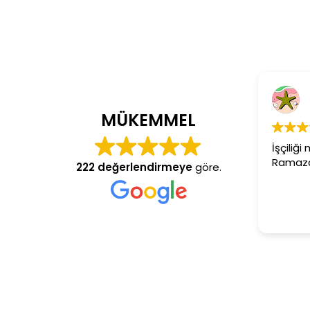
Cem Dönmez
4 yıl önce
MÜKEMMEL
İşçiliği mükemmel gerçekte
Ramazan usta aranan adre
222 değerlendirmeye
göre.