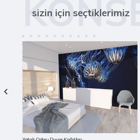
KONS
sizin için seçtiklerimiz
Çocuk Odası Duvar Kağıtları