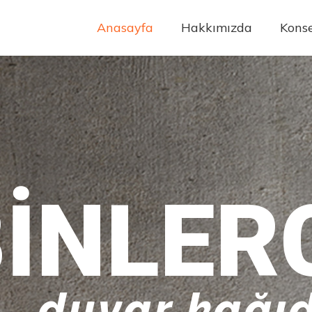
Anasayfa
Hakkımızda
Konse
INLER
duvar kağıd