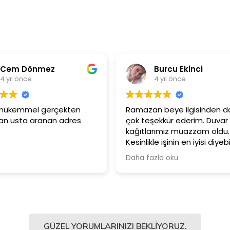
Burcu Ekinci
4 yıl önce
n
Ramazan beye ilgisinden dolayı
Ürünler 
s
çok teşekkür ederim. Duvar
Güler y
kağıtlarımız muazzam oldu.
çalışan
Kesinlikle işinin en iyisi diyebilirim.
Şiddetle tavsiye ediyorum.
Daha fazla oku
GÜZEL YORUMLARINIZI BEKLIYORUZ.