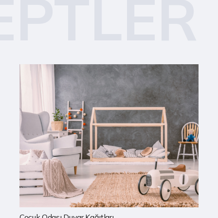
EPTLER
Mutfak Duvar Kağıtları